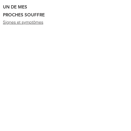
UN DE MES
PROCHES SOUFFRE
Signes et symptômes
JE SUIS UN PROFESSIONNEL DE LA
SANTÉ
Problématiques abordées
NOS PARTENAIRES