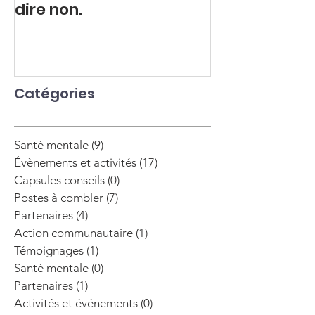
dire non.
explosive.
Catégories
Santé mentale
(9)
9 posts
Évènements et activités
(17)
17 posts
Capsules conseils
(0)
0 post
Postes à combler
(7)
7 posts
Partenaires
(4)
4 posts
Action communautaire
(1)
1 post
Témoignages
(1)
1 post
Santé mentale
(0)
0 post
Partenaires
(1)
1 post
Activités et événements
(0)
0 post