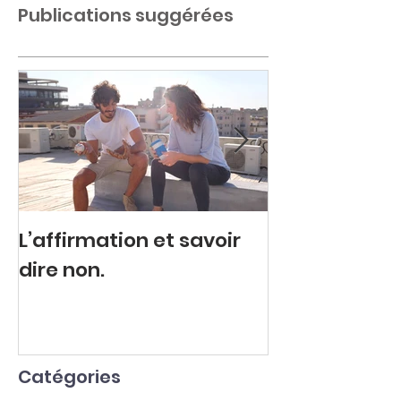
Publications suggérées
L’affirmation et savoir
Colère refou
dire non.
explosive.
Catégories