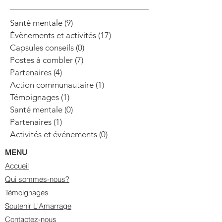
Santé mentale
(9)
9 posts
Évènements et activités
(17)
17 posts
Capsules conseils
(0)
0 post
Postes à combler
(7)
7 posts
Partenaires
(4)
4 posts
Action communautaire
(1)
1 post
Témoignages
(1)
1 post
Santé mentale
(0)
0 post
Partenaires
(1)
1 post
Activités et événements
(0)
0 post
MENU
Accueil
Qui sommes-nous?
Témoignages
Soutenir L'Amarrage
Contactez-nous