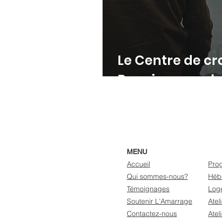
Le Centre de cr
Renaissance de
MENU
Accueil
Pro
Qui sommes-nous?
Héb
Témoignages
Loge
Soutenir L'Amarrage
Atel
Contactez-nous
Atel