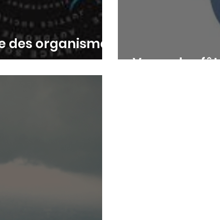
le des organismes
es
Vœux des fêt