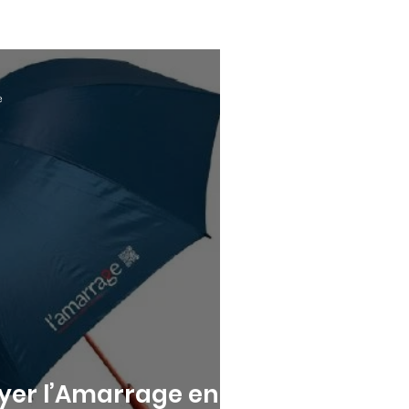
e
yer l’Amarrage en