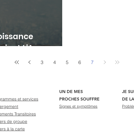
oissance
vient L'Amarrage
3
4
5
6
7
UN DE MES
JE S
grammes et services
PROCHES SOUFFRE
DE L
ergement
Signes et symptômes
Problé
ments Transitoires
iers de groupe
iers à la carte