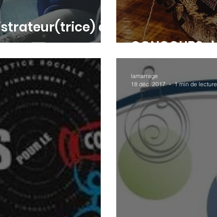
strateur(trice) à
CONCOURS du
lamarrage
18 déc. 2017
1 min de lecture