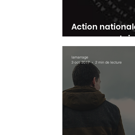
Action nationa
communautair
lamarrage
3 oct. 2017
2 min de lecture