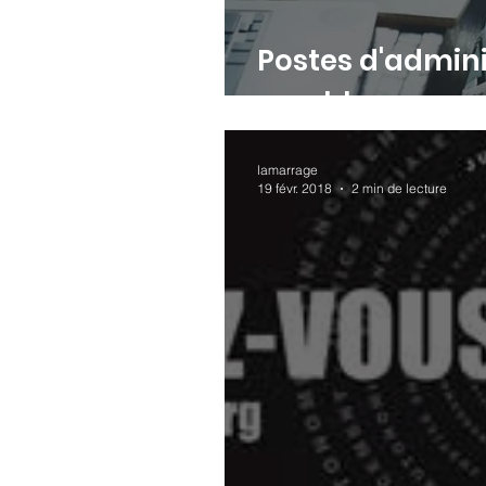
Postes d'admini
combler
lamarrage
19 févr. 2018
2 min de lecture