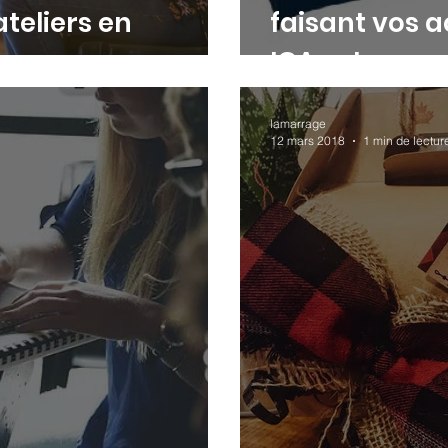
ateliers en
faisant vos 
IGA extra
lamarrage
12 mars 2018
1 min de lectur