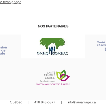
éo témoignage
NOS PARTENAIRES
Québec |
418 843-5877
|
info@lamarrage.ca