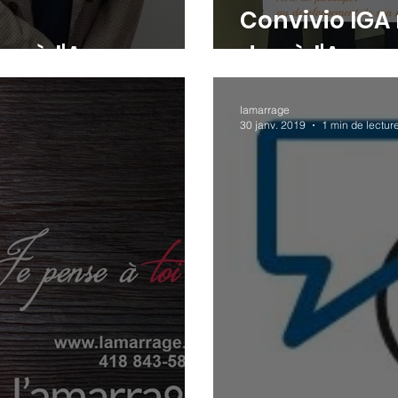
Convivio IGA 
ion à l'Amarrage
don à l'Amar
lamarrage
30 janv. 2019
1 min de lectur