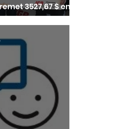
remet 3527,67 $ en
rage
e