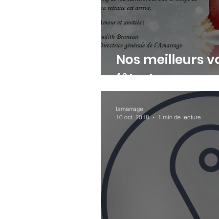
Nos meilleurs v
fêtes!
lamarrage
10 oct. 2018
1 min de lecture