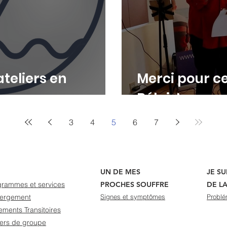
ateliers en
Merci pour ce
Bélair!
3
4
5
6
7
UN DE MES
JE S
grammes et services
PROCHES SOUFFRE
DE L
ergement
Signes et symptômes
Problé
ments Transitoires
iers de groupe