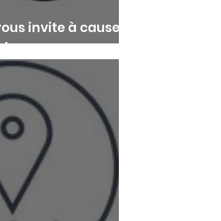
ous invite à causer
e!