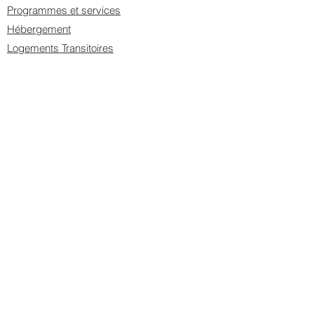
Programmes et services
Hébergement
Logements Transitoires
Ateliers de groupe
Ateliers à la carte
Vidéo témoignage
UN DE MES
PROCHES SOUFFRE
Signes et symptômes
JE SUIS UN PROFESSIONNEL DE LA
SANTÉ
Problématiques abordées