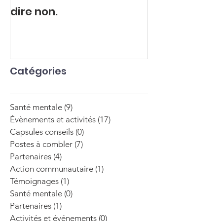
dire non.
explosive.
Catégories
Santé mentale
(9)
9 posts
Évènements et activités
(17)
17 posts
Capsules conseils
(0)
0 post
Postes à combler
(7)
7 posts
Partenaires
(4)
4 posts
Action communautaire
(1)
1 post
Témoignages
(1)
1 post
Santé mentale
(0)
0 post
Partenaires
(1)
1 post
Activités et événements
(0)
0 post