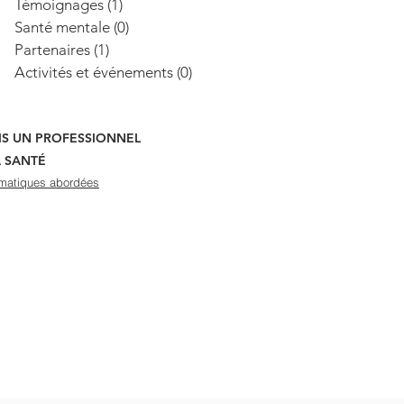
Témoignages
(1)
1 post
Santé mentale
(0)
0 post
Partenaires
(1)
1 post
Activités et événements
(0)
0 post
UIS UN PROFESSIONNEL
A SANTÉ
matiques abordées