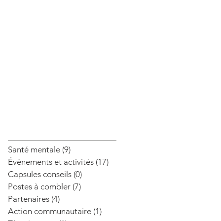
Santé mentale
(9)
9 posts
Évènements et activités
(17)
17 posts
Capsules conseils
(0)
0 post
Postes à combler
(7)
7 posts
Partenaires
(4)
4 posts
Action communautaire
(1)
1 post