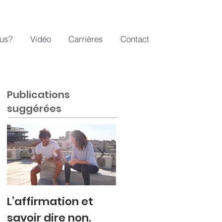
us?
Vidéo
Carrières
Contact
Publications
suggérées
L’affirmation et
Colère refoulée ou
savoir dire non.
explosive.