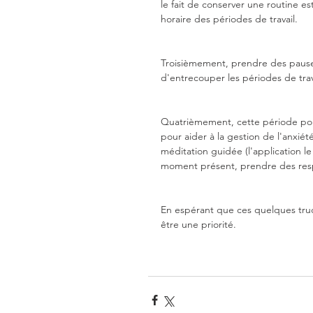
le fait de conserver une routine est 
horaire des périodes de travail. 
Troisièmement, prendre des pauses. 
d'entrecouper les périodes de trav
Quatrièmement, cette période pouv
pour aider à la gestion de l'anxié
méditation guidée (l'application l
moment présent, prendre des respi
En espérant que ces quelques trucs
être une priorité. 