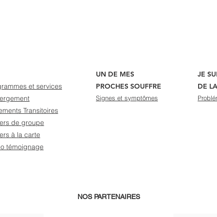
UN DE MES
JE S
grammes et services
PROCHES SOUFFRE
DE L
ergement
Signes et symptômes
Problé
ments Transitoires
iers de groupe
iers à la carte
éo témoignage
NOS PARTENAIRES