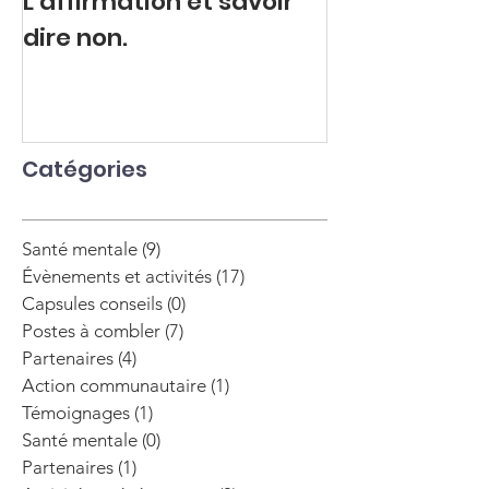
L’affirmation et savoir
Colère refou
dire non.
explosive.
Catégories
Santé mentale
(9)
9 posts
Évènements et activités
(17)
17 posts
Capsules conseils
(0)
0 post
Postes à combler
(7)
7 posts
Partenaires
(4)
4 posts
Action communautaire
(1)
1 post
Témoignages
(1)
1 post
Santé mentale
(0)
0 post
Partenaires
(1)
1 post