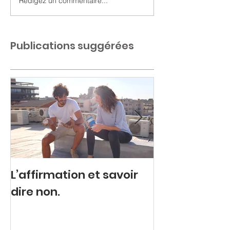
Rédigez un commentaire...
Publications suggérées
L’affirmation et savoir
Colère refou
dire non.
explosive.