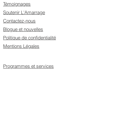
Témoignages
Soutenir L'Amarrage
Contactez-nous
Blogue et nouvelles
Politique de confidentialité
Mentions Légales
Programmes et services
Hébergement
Logements Transitoires
Ateliers de groupe
Ateliers à la carte
Vidéo témoignage
UN DE MES
PROCHES SOUFFRE
Signes et symptômes