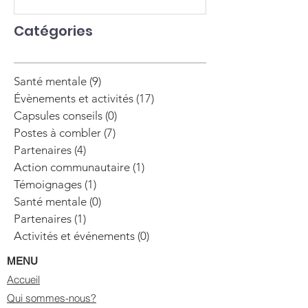
Catégories
Santé mentale
(9)
9 posts
Évènements et activités
(17)
17 posts
Capsules conseils
(0)
0 post
Postes à combler
(7)
7 posts
Partenaires
(4)
4 posts
Action communautaire
(1)
1 post
Témoignages
(1)
1 post
Santé mentale
(0)
0 post
Partenaires
(1)
1 post
Activités et événements
(0)
0 post
MENU
Accueil
Qui sommes-nous?