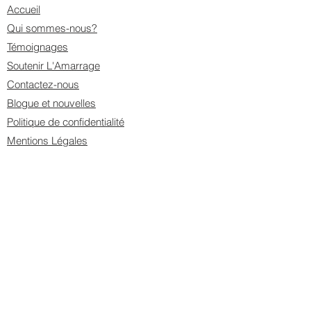
Accueil
Qui sommes-nous?
Témoignages
Soutenir L'Amarrage
Contactez-nous
Blogue et nouvelles
Politique de confidentialité
Mentions Légales
Programmes et services
Hébergement
Logements Transitoires
Ateliers de groupe
Ateliers à la carte
Vidéo témoignage
UN DE MES