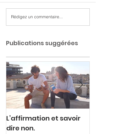
Rédigez un commentaire...
Publications suggérées
L’affirmation et savoir
Colère refou
dire non.
explosive.