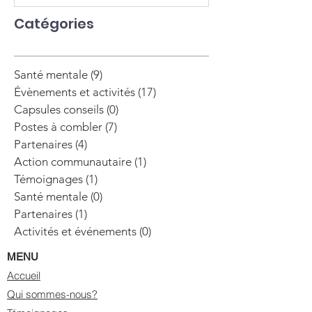
Catégories
Santé mentale
(9)
9 posts
Évènements et activités
(17)
17 posts
Capsules conseils
(0)
0 post
Postes à combler
(7)
7 posts
Partenaires
(4)
4 posts
Action communautaire
(1)
1 post
Témoignages
(1)
1 post
Santé mentale
(0)
0 post
Partenaires
(1)
1 post
Activités et événements
(0)
0 post
MENU
Accueil
Qui sommes-nous?