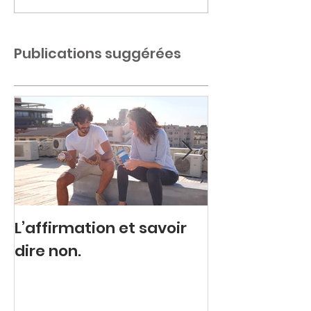
Publications suggérées
L’affirmation et savoir
Colère refou
dire non.
explosive.