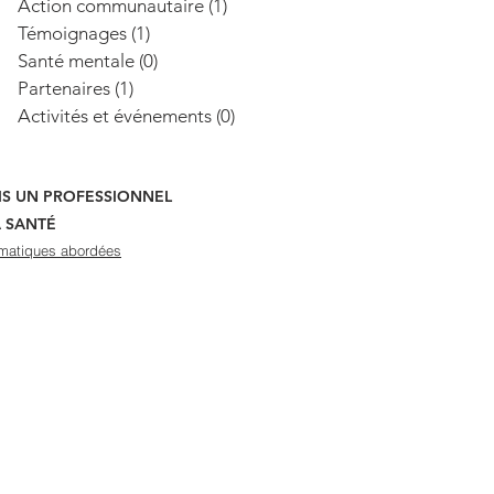
Action communautaire
(1)
1 post
Témoignages
(1)
1 post
Santé mentale
(0)
0 post
Partenaires
(1)
1 post
Activités et événements
(0)
0 post
UIS UN PROFESSIONNEL
A SANTÉ
matiques abordées