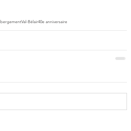
ébergement
Val-Bélair
40e anniversaire