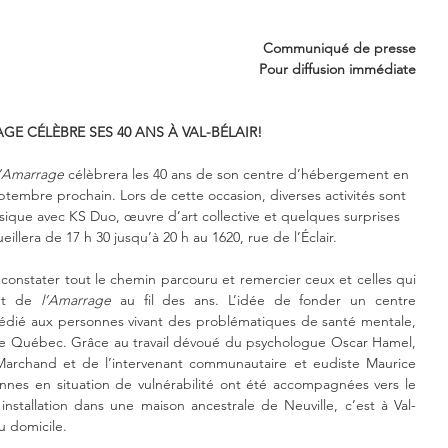
Communiqué de presse
Pour diffusion immédiate
GE CÉLÈBRE SES 40 ANS À VAL-BÉLAIR!
’Amarrage
 célèbrera les 40 ans de son centre d’hébergement en 
eptembre prochain. Lors de cette occasion, diverses activités sont 
que avec KS Duo, œuvre d’art collective et quelques surprises 
illera de 17 h 30 jusqu’à 20 h au 1620, rue de l’Éclair.
 constater tout le chemin parcouru et remercier ceux et celles qui 
nt de 
l’Amarrage
 au fil des ans. L’idée de fonder un centre 
dié aux personnes vivant des problématiques de santé mentale, 
de Québec. Grâce au travail dévoué du psychologue Oscar Hamel, 
 Marchand et de l’intervenant communautaire et eudiste Maurice 
nnes en situation de vulnérabilité ont été accompagnées vers le 
nstallation dans une maison ancestrale de Neuville, c’est à Val-
lu domicile.