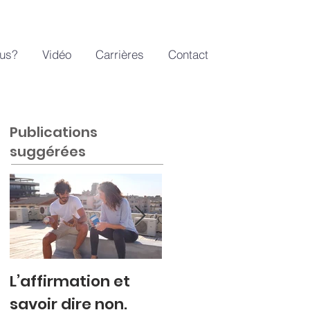
us?
Vidéo
Carrières
Contact
Publications
suggérées
L’affirmation et
Colère refoulée ou
savoir dire non.
explosive.