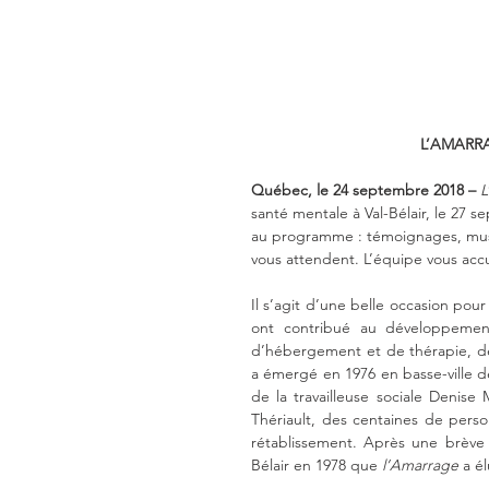
L’AMARRA
Québec, le 24 septembre 2018 –
L
santé mentale à Val-Bélair, le 27 s
au programme : témoignages, musi
vous attendent. L’équipe vous accue
Il s’agit d’une belle occasion pour
ont contribué au développeme
d’hébergement et de thérapie, dé
a émergé en 1976 en basse-ville 
de la travailleuse sociale Denise
Thériault, des centaines de perso
rétablissement. Après une brève i
Bélair en 1978 que 
l’Amarrage
 a é