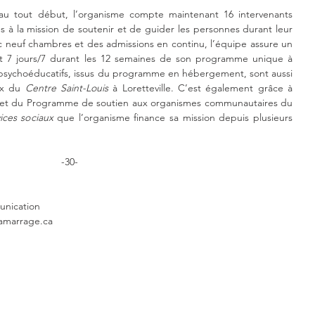
 au tout début, l’organisme compte maintenant 16 intervenants 
és à la mission de soutenir et de guider les personnes durant leur 
 neuf chambres et des admissions en continu, l’équipe assure un 
 7 jours/7 durant les 12 semaines de son programme unique à 
 psychoéducatifs, issus du programme en hébergement, sont aussi 
ux du 
Centre Saint-Louis
 à Loretteville. C’est également grâce à 
l’important apport des donateurs et du Programme de soutien aux organismes communautaires du 
ices sociaux
 que l’organisme finance sa mission depuis plusieurs 
-30-
nication
lamarrage.ca