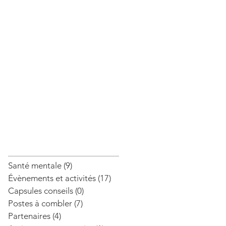
Santé mentale
(9)
9 posts
Évènements et activités
(17)
17 posts
Capsules conseils
(0)
0 post
Postes à combler
(7)
7 posts
Partenaires
(4)
4 posts