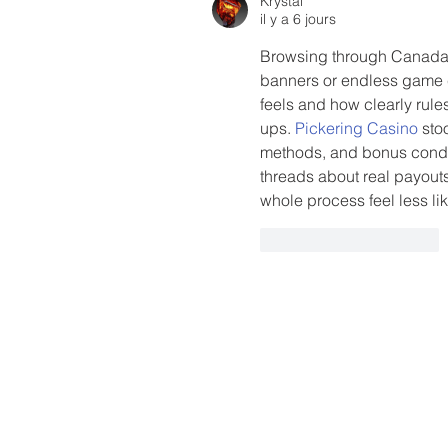
Krystal
il y a 6 jours
Browsing through Canada onl
banners or endless game ca
feels and how clearly rule
ups. 
Pickering Casino
 sto
methods, and bonus condi
threads about real payou
whole process feel less l
J'aime
Répondre