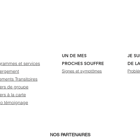
UN DE MES
JE S
grammes et services
PROCHES SOUFFRE
DE L
ergement
Signes et symptômes
Problé
ments Transitoires
iers de groupe
iers à la carte
éo témoignage
NOS PARTENAIRES