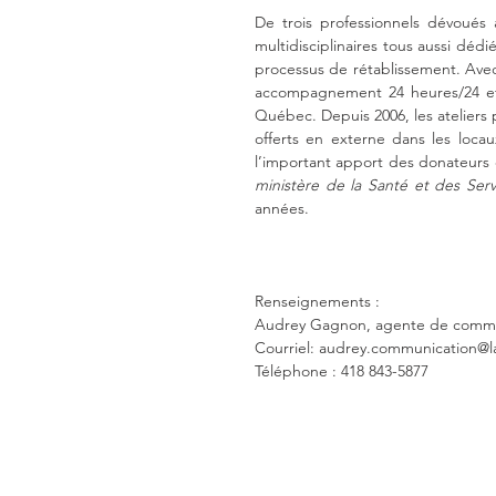
De trois professionnels dévoués
multidisciplinaires tous aussi dédi
processus de rétablissement. Avec
accompagnement 24 heures/24 et
Québec. Depuis 2006, les ateliers
offerts en externe dans les loca
ministère de la Santé et des Serv
années.
Renseignements :
Audrey Gagnon, agente de commu
Courriel: audrey.communication@
Téléphone : 418 843-5877